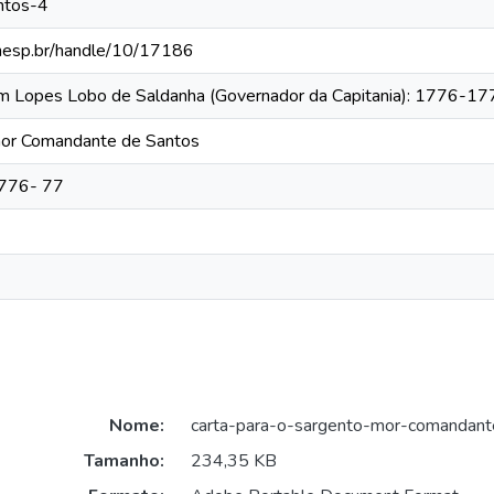
ntos-4
.unesp.br/handle/10/17186
tim Lopes Lobo de Saldanha (Governador da Capitania): 1776-1
mor Comandante de Santos
1776- 77
Nome:
carta-para-o-sargento-mor-comandant
Tamanho:
234,35 KB