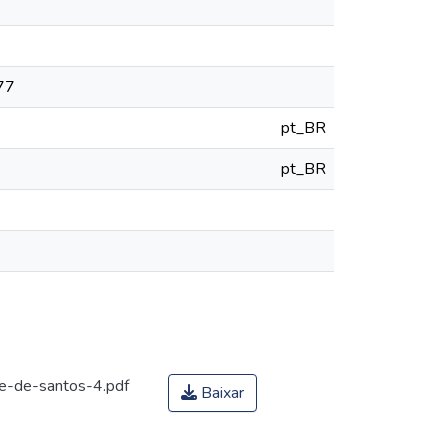
777
pt_BR
pt_BR
e-de-santos-4.pdf
Baixar