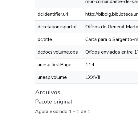
mor-comandante-de-sa
dc.identifier.uri
http://bibdig.biblioteca
dc.relation.ispartof
Ofícios do General Mar
dc.title
Carta para o Sargento-
dcdocs.volume.obs
Ofícios enviados entre 
unesp.firstPage
114
unesp.volume
LXXVII
Arquivos
Pacote original
Agora exibindo
1 - 1 de 1