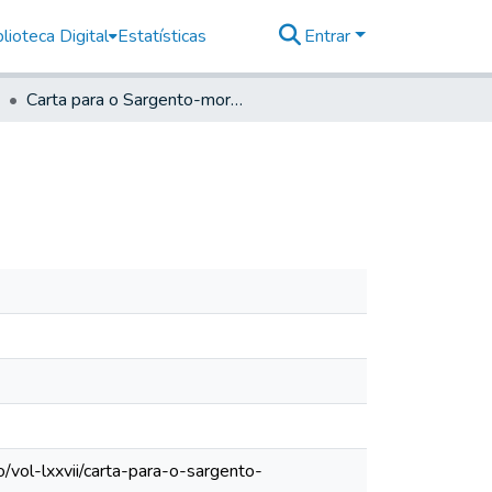
lioteca Digital
Estatísticas
Entrar
Carta para o Sargento-mor Comandante de Santos
/vol-lxxvii/carta-para-o-sargento-