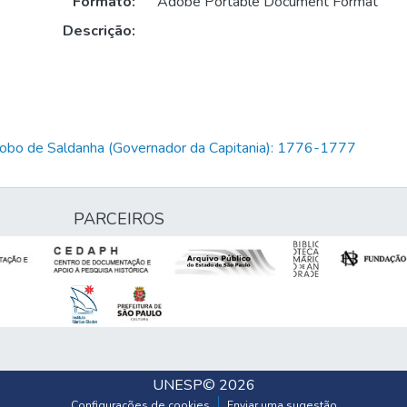
Formato:
Adobe Portable Document Format
Descrição:
Lobo de Saldanha (Governador da Capitania): 1776-1777
PARCEIROS
UNESP
© 2026
Configurações de cookies
Enviar uma sugestão