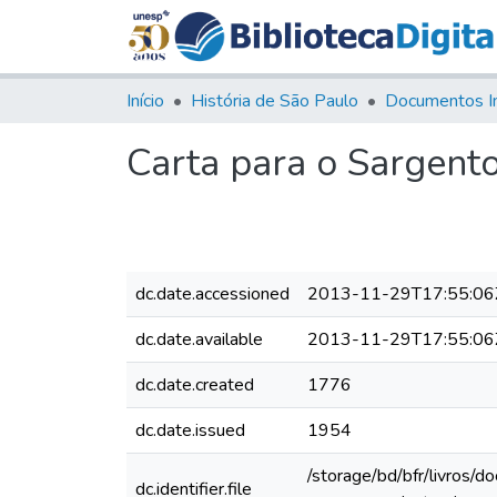
Início
História de São Paulo
Documentos I
Carta para o Sargen
dc.date.accessioned
2013-11-29T17:55:06
dc.date.available
2013-11-29T17:55:06
dc.date.created
1776
dc.date.issued
1954
/storage/bd/bfr/livros/
dc.identifier.file