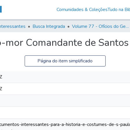
Comunidades & Coleções
Tudo na Bib
nteressantes
Busca Integrada
Volume 77 - Ofícios do General Martim Lopes Lobo de Saldanha (Governador da Capitania): 1776-1777
to-mor Comandante de Santos
Página do item simplificado
Z
Z
documentos-interessantes-para-a-historia-e-costumes-de-s-paulo