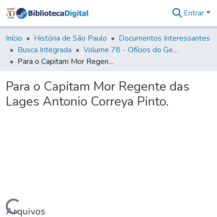
Entrar
Comunidades
&
Início
História de São Paulo
Documentos Interessantes
Coleções
Busca Integrada
Volume 78 - Ofícios do General Martim Lopes Lobo de Saldanha (1777)
Tudo na
Para o Capitam Mor Regente das Lages Antonio Correya Pinto.
Biblioteca
Digital
Para o Capitam Mor Regente das
Estatísticas
Lages Antonio Correya Pinto.
Carregando...
Arquivos