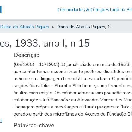
Comunidades & Coleções
Tudo na Bib
Diario do Abax'o Piques
Diario do Abax’o Piques, 1933, ano I, n 15
es, 1933, ano I, n 15
Descrição
(05/1933 – 10/1933). O jornal, criado em maio de 1933, 
apresentar temas essencialmente políticos, discutidos em 
meio de uma linguagem humorística escrachada. O periódi
seções fixas Taka – Shumbo Shimbum e, sumplemento esp
finaliza cada edição. Os colaboradores usam pseudônimos 
colaborações. Juó Bananére ou Alexandre Marcondes Mac
linguagem própria a mesclagem cultural que gerou o ítalo-
gerado a partir dos microfilmes do Acervo da Fundação Bi
91
Palavras-chave