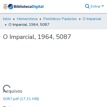
Entrar
Comunidades
&
Início
Hemeroteca
Periódicos Paulistas
O Imparcial
Coleções
O Imparcial, 1964, 5087
Tudo na
Biblioteca
O Imparcial, 1964, 5087
Digital
Estatísticas
Carregando...
Arquivos
5087.pdf
(17,31 MB)