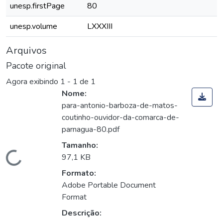
unesp.firstPage
80
unesp.volume
LXXXIII
Arquivos
Pacote original
Agora exibindo
1 - 1 de 1
Nome:
para-antonio-barboza-de-matos-
coutinho-ouvidor-da-comarca-de-
parnagua-80.pdf
Tamanho:
Carregando...
97,1 KB
Formato:
Adobe Portable Document
Format
Descrição: