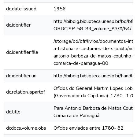
dc.date.issued
1956
http://bibdig.biblioteca.unesp.br/bd/bf
dc.identifier
ORDCISP-58-83_volume_83/#/84/
/storage/bd/bfr/livros/documentos-int
a-historia-e-costumes-de-s-paulo/vol
dc.identifier.file
antonio-barboza-de-matos-coutinho-o
comarca-de-parnagua-80
dc.identifier.uri
http://bibdig.biblioteca.unesp.br/hand
Ofícios do General Martim Lopes Lobo
dc.relation.ispartof
(Governador da Capitania): 1780- 178
Para Antonio Barboza de Matos Coutin
dc.title
Comarca de Parnaguá.
dcdocs.volume.obs
Ofícios enviados entre 1780- 82