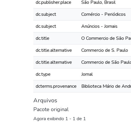
dc.publisher.place
São Paulo, Brasil
dc.subject
Comércio - Periódicos
dc.subject
Anúncios - Jornais
dc.title
O Commercio de São Paul
dc.title.alternative
Commercio de S. Paulo
dc.title.alternative
Commercio de São Paul
dc.type
Jornal
dcterms.provenance
Biblioteca Mário de And
Arquivos
Pacote original
Agora exibindo
1 - 1 de 1