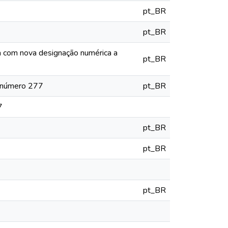
pt_BR
pt_BR
ia com nova designação numérica a
pt_BR
o número 277
pt_BR
7
pt_BR
pt_BR
pt_BR