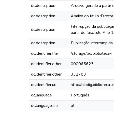
dc.description
Arquivo gerado a partir 
dc.description
Abaixo do título :Diretor
Interrupção da publicaçã
dc.description
partir do fascículo Ano
dc.description
Publicação interrompid
dc.identifier.file
/storage/bd/biblioteca
dc.identifier.other
000065623
dc.identifier.other
332783
dc.identifier.uri
http://bibdig.biblioteca
dc.language
Português
dc.language.iso
pt