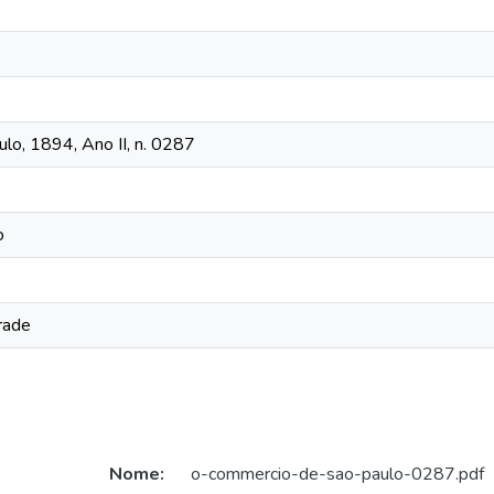
o, 1894, Ano II, n. 0287
o
rade
Nome:
o-commercio-de-sao-paulo-0287.pdf