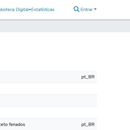
lioteca Digital
Estatísticas
Entrar
pt_BR
eto feriados
pt_BR