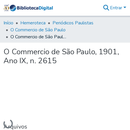
Entrar
Comunidades
&
Início
Hemeroteca
Periódicos Paulistas
Coleções
O Commercio de São Paulo
Tudo na
O Commercio de São Paulo, 1901, Ano IX, n. 2615
Biblioteca
Digital
O Commercio de São Paulo, 1901,
Estatísticas
Ano IX, n. 2615
Carregando...
Arquivos