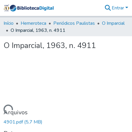
Entrar
Comunidades
&
Início
Hemeroteca
Periódicos Paulistas
O Imparcial
Coleções
O Imparcial, 1963, n. 4911
Tudo na
Biblioteca
O Imparcial, 1963, n. 4911
Digital
Estatísticas
Carregando...
Arquivos
4901.pdf
(5,7 MB)