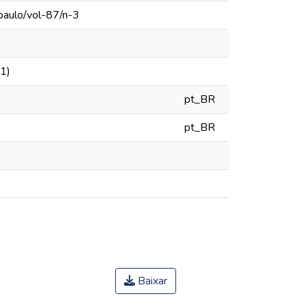
paulo/vol-87/n-3
1)
pt_BR
pt_BR
Baixar