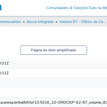
Comunidades & Coleções
Tudo na Bib
nteressantes
Busca Integrada
Volume 87 - Ofícios do Capitão General Antonio Manoel de Melo Castro e Mendonça (1797- 1801)
Página do item simplificado
0:31Z
0:31Z
ioteca.unesp.br/bd/bfr/or/10.5016_10-ORDCISP-62-87_volume_8