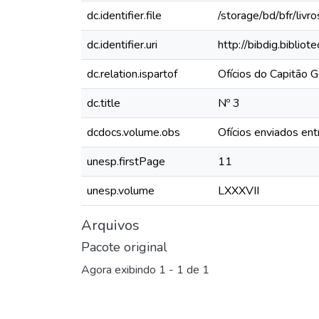
dc.identifier.file
/storage/bd/bfr/liv
dc.identifier.uri
http://bibdig.biblio
dc.relation.ispartof
Ofícios do Capitão
dc.title
Nº 3
dcdocs.volume.obs
Ofícios enviados e
unesp.firstPage
11
unesp.volume
LXXXVII
Arquivos
Pacote original
Agora exibindo
1 - 1 de 1