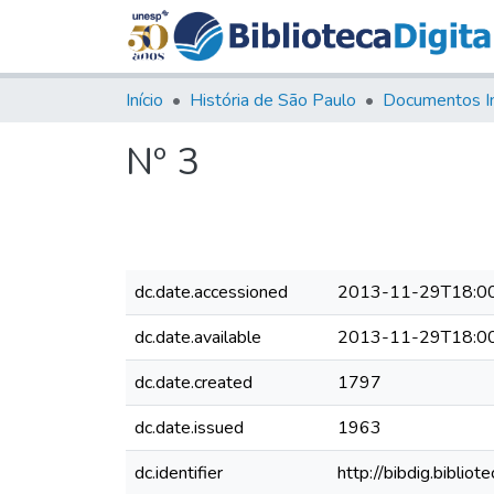
Início
História de São Paulo
Documentos I
Nº 3
dc.date.accessioned
2013-11-29T18:0
dc.date.available
2013-11-29T18:0
dc.date.created
1797
dc.date.issued
1963
dc.identifier
http://bibdig.bibl