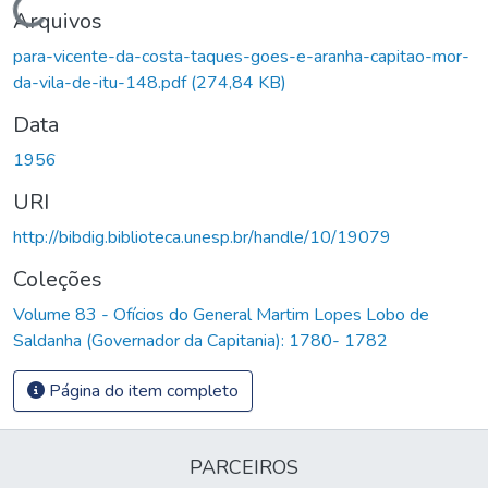
Carregando...
Arquivos
para-vicente-da-costa-taques-goes-e-aranha-capitao-mor-
da-vila-de-itu-148.pdf
(274,84 KB)
Data
1956
URI
http://bibdig.biblioteca.unesp.br/handle/10/19079
Coleções
Volume 83 - Ofícios do General Martim Lopes Lobo de
Saldanha (Governador da Capitania): 1780- 1782
Página do item completo
PARCEIROS