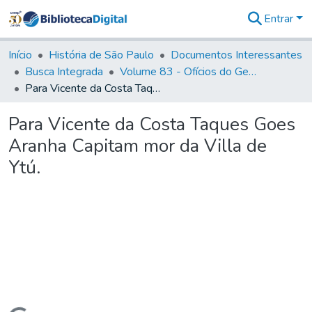
Entrar
Comunidades
&
Início
História de São Paulo
Documentos Interessantes
Coleções
Busca Integrada
Volume 83 - Ofícios do General Martim Lopes Lobo de Saldanha (Governador da Capitania): 1780- 1782
Tudo na
Para Vicente da Costa Taques Goes Aranha Capitam mor da Villa de Ytú.
Biblioteca
Digital
Para Vicente da Costa Taques Goes
Estatísticas
Aranha Capitam mor da Villa de
Ytú.