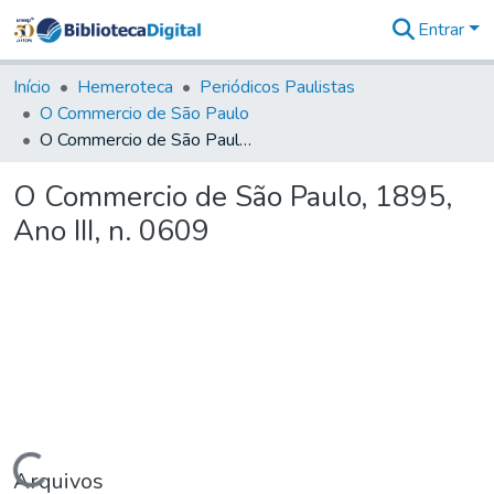
Entrar
Comunidades
&
Início
Hemeroteca
Periódicos Paulistas
Coleções
O Commercio de São Paulo
Tudo na
O Commercio de São Paulo, 1895, Ano III, n. 0609
Biblioteca
Digital
O Commercio de São Paulo, 1895,
Estatísticas
Ano III, n. 0609
Carregando...
Arquivos