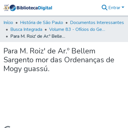
Entrar
Comunidades
&
Início
História de São Paulo
Documentos Interessantes
Coleções
Busca Integrada
Volume 83 - Ofícios do General Martim Lopes Lobo de Saldanha (Governador da Capitania): 1780- 1782
Tudo na
Para M. Roiz' de Ar.º Bellem Sargento mor das Ordenanças de Mogy guassú.
Biblioteca
Digital
Para M. Roiz' de Ar.º Bellem
Estatísticas
Sargento mor das Ordenanças de
Mogy guassú.