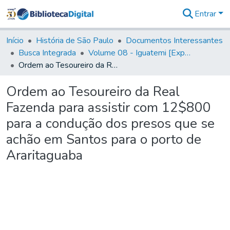
Entrar
Comunidades
&
Início
História de São Paulo
Documentos Interessantes
Coleções
Busca Integrada
Volume 08 - Iguatemi [Expedições para proteção e sustento]
Tudo na
Ordem ao Tesoureiro da Real Fazenda para assistir com 12$800 para a condução dos presos que se achão em Santos para o porto de Araritaguaba
Biblioteca
Digital
Ordem ao Tesoureiro da Real
Estatísticas
Fazenda para assistir com 12$800
para a condução dos presos que se
achão em Santos para o porto de
Araritaguaba