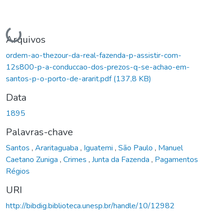
Carregando...
Arquivos
ordem-ao-thezour-da-real-fazenda-p-assistir-com-
12s800-p-a-conduccao-dos-prezos-q-se-achao-em-
santos-p-o-porto-de-ararit.pdf
(137,8 KB)
Data
1895
Palavras-chave
Santos
,
Araritaguaba
,
Iguatemi
,
São Paulo
,
Manuel
Caetano Zuniga
,
Crimes
,
Junta da Fazenda
,
Pagamentos
Régios
URI
http://bibdig.biblioteca.unesp.br/handle/10/12982