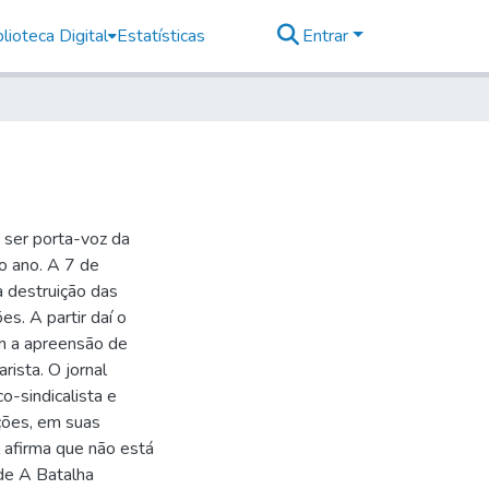
lioteca Digital
Estatísticas
Entrar
 ser porta-voz da
o ano. A 7 de
a destruição das
es. A partir daí o
om a apreensão de
rista. O jornal
o-sindicalista e
ações, em suas
 afirma que não está
 de A Batalha