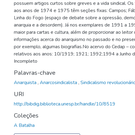
possuem artigos curtos sobre greves e a vida sindical. Os 
aos anos de 1974 e 1975 têm seções fixas: Campos; Fábr
Linha do Fogo (espaço de debate sobre a opressão, democr
anarquia e a desordem). Já nos exemplares de 1991 a 1
maior para cartas e cultura, além de proporcionar ao leito
informações acerca do anarquismo no passado e no prese
por exemplo, algumas biografias.No acervo do Cedap – co
relativos aos anos: 10/1919; 1921; 1992;1994 a Junho de
Incompleto
Palavras-chave
Anarquista
,
Anarcosindicalista
,
Sindicalismo revolucionári
URI
http://bibdig.biblioteca.unesp.br/handle/10/8519
Coleções
A Batalha