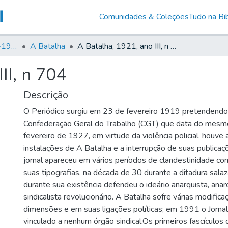
Comunidades & Coleções
Tudo na Bib
Canto Libertário (1906-1995)
A Batalha
A Batalha, 1921, ano III, n 704
II, n 704
Descrição
O Periódico surgiu em 23 de fevereiro 1919 pretendendo
Confederação Geral do Trabalho (CGT) que data do mesm
fevereiro de 1927, em virtude da violência policial, houve 
instalações de A Batalha e a interrupção de suas publicaçõ
jornal apareceu em vários períodos de clandestinidade c
suas tipografias, na década de 30 durante a ditadura salaza
durante sua existência defendeu o ideário anarquista, anarc
sindicalista revolucionário. A Batalha sofre várias modific
dimensões e em suas ligações políticas; em 1991 o Jornal
vinculado a nenhum órgão sindical.Os primeiros fascículos