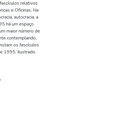
fascículos relativos
icas e Oficinas; Na
acia, autocracia, a
995 há um espaço
r um maior número de
nte contemplando,
nstam os fascículos
 1995. Ilustrado.
o