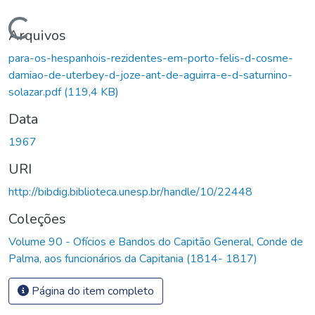
Carregando...
Arquivos
para-os-hespanhois-rezidentes-em-porto-felis-d-cosme-
damiao-de-uterbey-d-joze-ant-de-aguirra-e-d-saturnino-
solazar.pdf
(119,4 KB)
Data
1967
URI
http://bibdig.biblioteca.unesp.br/handle/10/22448
Coleções
Volume 90 - Ofícios e Bandos do Capitão General, Conde de
Palma, aos funcionários da Capitania (1814- 1817)
Página do item completo