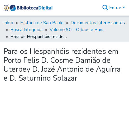
Entrar
Comunidades
&
Início
História de São Paulo
Documentos Interessantes
Coleções
Busca Integrada
Volume 90 - Ofícios e Bandos do Capitão General, Conde de Palma, aos funcionários da Capitania (1814- 1817)
Tudo na
Para os Hespanhóis rezidentes em Porto Felis D. Cosme Damião de Uterbey D. Jozé Antonio de Aguírra e D. Saturnino Solazar
Biblioteca
Digital
Para os Hespanhóis rezidentes em
Estatísticas
Porto Felis D. Cosme Damião de
Uterbey D. Jozé Antonio de Aguírra
e D. Saturnino Solazar