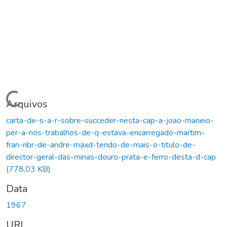
Carregando...
Arquivos
carta-de-s-a-r-sobre-succeder-nesta-cap-a-joao-maneio-
per-a-nos-trabalhos-de-q-estava-encarregado-martim-
fran-ribr-de-andre-maxd-tendo-de-mais-o-titulo-de-
director-geral-das-minas-douro-prata-e-ferro-desta-d-cap
(778,03 KB)
Data
1967
URI