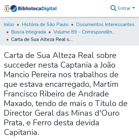
Entrar
Comunidades
&
Início
História de São Paulo
Documentos Interessantes
Coleções
Busca Integrada
Volume 89 - Correspondência do então Governador e Capitão General de São Paulo, Antonio Manoel de Mello Castro (1797-1802)
Tudo na
Carta de Sua Alteza Real sobre succeder nesta Captania a João Mancio Pereira nos trabalhos de que estava encarregado, Martim Francisco Ribeiro de Andrade Maxado, tendo de mais o Titulo de Director Geral das Minas d'Ouro Prata, e Ferro desta devida Capitania.
Biblioteca
Digital
Carta de Sua Alteza Real sobre
Estatísticas
succeder nesta Captania a João
Mancio Pereira nos trabalhos de
que estava encarregado, Martim
Francisco Ribeiro de Andrade
Maxado, tendo de mais o Titulo de
Director Geral das Minas d'Ouro
Prata, e Ferro desta devida
Capitania.