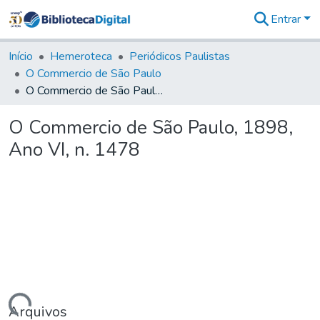
Entrar
Comunidades
&
Início
Hemeroteca
Periódicos Paulistas
Coleções
O Commercio de São Paulo
Tudo na
O Commercio de São Paulo, 1898, Ano VI, n. 1478
Biblioteca
Digital
O Commercio de São Paulo, 1898,
Estatísticas
Ano VI, n. 1478
Arquivos