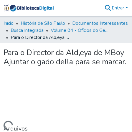
Entrar
Comunidades
&
Início
História de São Paulo
Documentos Interessantes
Coleções
Busca Integrada
Volume 84 - Ofícios do General Martins Lopes de Saldanha (Governador da Capitania): 1782- 1786
Tudo na
Para o Director da Ald,eya de MBoy Ajuntar o gado della para se marcar.
Biblioteca
Digital
Para o Director da Ald,eya de MBoy
Estatísticas
Ajuntar o gado della para se marcar.
Arquivos