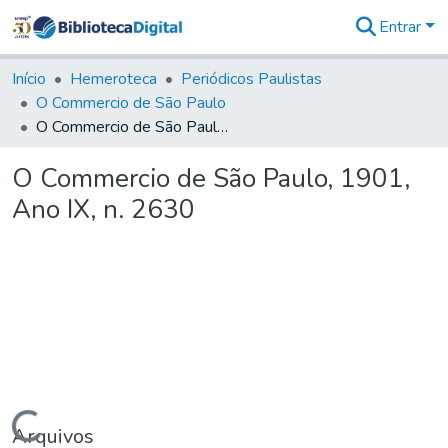
Entrar
Comunidades
&
Início
Hemeroteca
Periódicos Paulistas
Coleções
O Commercio de São Paulo
Tudo na
O Commercio de São Paulo, 1901, Ano IX, n. 2630
Biblioteca
Digital
O Commercio de São Paulo, 1901,
Estatísticas
Ano IX, n. 2630
Carregando...
Arquivos