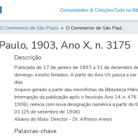
Comunidades & Coleções
Tudo na Bib
O Commercio de São Paulo
O Commercio de São Paulo, 1903, Ano X, n. 3175
aulo, 1903, Ano X, n. 3175
Descrição
Publicado de 17 de janeiro de 1893 a 31 de dezembro d
domingo, exceto feriados. A partir do Ano VII, passa a se
dias
Arquivo gerado a partir das microfichas da Biblioteca Már
Interrupção da publicação após o fascículo Ano 14, n. 476
1906), reinicia com nova designação numérica a partir do f
01 (25 de setembro de 1906)
Abaixo do título: Director - Dr. Affonso Arinos
Palavras-chave