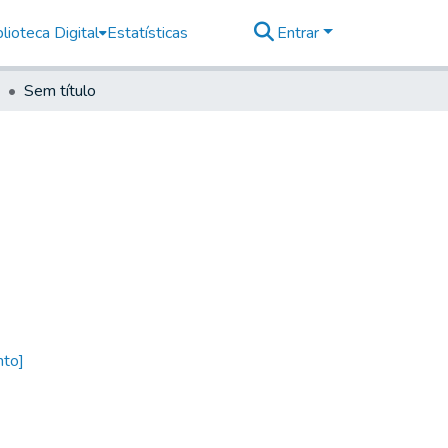
lioteca Digital
Estatísticas
Entrar
Sem título
nto]