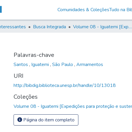
Comunidades & Coleções
Tudo na Bib
nteressantes
Busca Integrada
Volume 08 - Iguatemi [Expedições para proteção e sustento]
Palavras-chave
Santos
,
Iguatemi
,
São Paulo
,
Armamentos
URI
http://bibdig.biblioteca.unesp.br/handle/10/13018
Coleções
Volume 08 - Iguatemi [Expedições para proteção e suste
Página do item completo