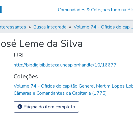
Comunidades & Coleções
Tudo na Bib
nteressantes
Busca Integrada
Volume 74 - Ofícios do capitão General Martim Lopes Lobo de Saldanha às Câmaras e Comandantes da Capitania (1775)
José Leme da Silva
URI
http://bibdig.biblioteca.unesp.br/handle/10/16677
Coleções
Volume 74 - Ofícios do capitão General Martim Lopes Lo
Câmaras e Comandantes da Capitania (1775)
Página do item completo