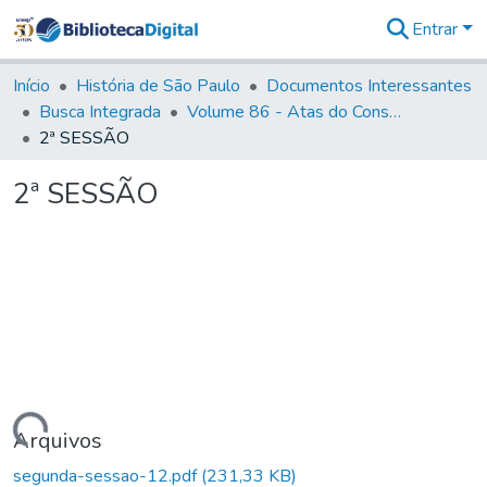
Entrar
Comunidades
&
Início
História de São Paulo
Documentos Interessantes
Coleções
Busca Integrada
Volume 86 - Atas do Conselho da Presidência da Província de São Paulo (1824-1829)
Tudo na
2ª SESSÃO
Biblioteca
Digital
2ª SESSÃO
Estatísticas
Carregando...
Arquivos
segunda-sessao-12.pdf
(231,33 KB)