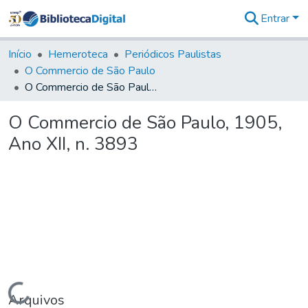
Entrar
Comunidades
&
Início
Hemeroteca
Periódicos Paulistas
Coleções
O Commercio de São Paulo
Tudo na
O Commercio de São Paulo, 1905, Ano XII, n. 3893
Biblioteca
Digital
O Commercio de São Paulo, 1905,
Estatísticas
Ano XII, n. 3893
Carregando...
Arquivos