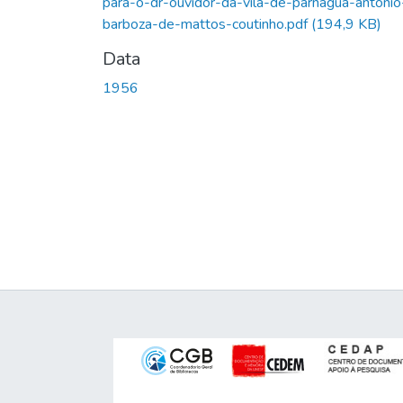
para-o-dr-ouvidor-da-vila-de-parnagua-antonio
barboza-de-mattos-coutinho.pdf
(194,9 KB)
Data
1956