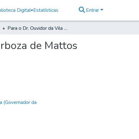
lioteca Digital
Estatísticas
Entrar
Para o Dr. Ouvidor da Vila de Parnagua Antonio Barboza de Mattos Coutinho.
arboza de Mattos
a (Governador da