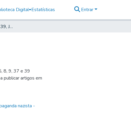
lioteca Digital
Estatísticas
Entrar
Deutscher Morgen, 1939, Jahrg. 8, nr. 48
, 8, 9, 37 e 39
 a publicar artigos em
paganda nazista -