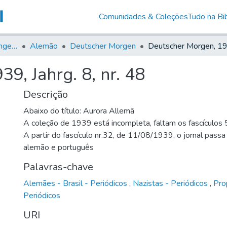
Comunidades & Coleções
Tudo na Bib
Jornais em Língua Estrangeira
Alemão
Deutscher Morgen
9, Jahrg. 8, nr. 48
Descrição
Abaixo do título: Aurora Allemã
A coleção de 1939 está incompleta, faltam os fascículos 5
A partir do fascículo nr.32, de 11/08/1939, o jornal passa
alemão e português
Palavras-chave
Alemães - Brasil - Periódicos
,
Nazistas - Periódicos
,
Pro
Periódicos
URI