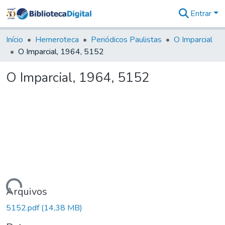
Entrar
Comunidades
&
Início
Hemeroteca
Periódicos Paulistas
O Imparcial
Coleções
O Imparcial, 1964, 5152
Tudo na
Biblioteca
O Imparcial, 1964, 5152
Digital
Estatísticas
Carregando...
Arquivos
5152.pdf
(14,38 MB)