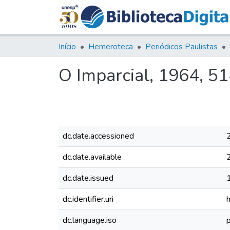
Início
Hemeroteca
Periódicos Paulistas
O Imparcial, 1964, 5
dc.date.accessioned
dc.date.available
dc.date.issued
dc.identifier.uri
dc.language.iso