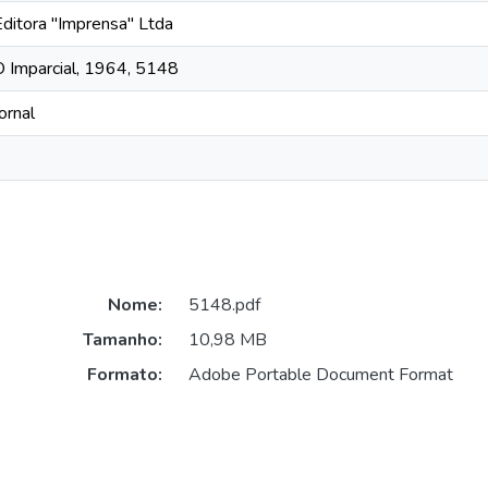
Editora "Imprensa" Ltda
O Imparcial, 1964, 5148
ornal
Nome:
5148.pdf
Tamanho:
10,98 MB
Formato:
Adobe Portable Document Format