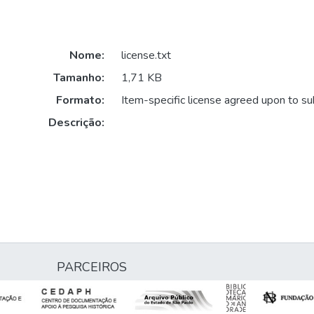
Nome:
license.txt
Tamanho:
1,71 KB
Formato:
Item-specific license agreed upon to s
Descrição:
PARCEIROS