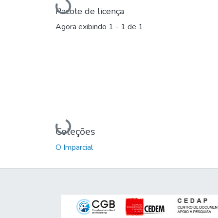
Carregando...
Pacote de licença
Agora exibindo
1 - 1 de 1
Carregando...
Coleções
O Imparcial