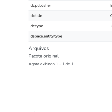
dc.publisher
dc.title
dc.type
J
dspace.entity.type
Arquivos
Pacote original
Agora exibindo
1 - 1 de 1