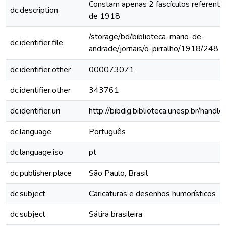
Constam apenas 2 fascículos referente
dc.description
de 1918
/storage/bd/biblioteca-mario-de-
dc.identifier.file
andrade/jornais/o-pirralho/1918/248
dc.identifier.other
000073071
dc.identifier.other
343761
dc.identifier.uri
http://bibdig.biblioteca.unesp.br/hand
dc.language
Português
dc.language.iso
pt
dc.publisher.place
São Paulo, Brasil
dc.subject
Caricaturas e desenhos humorísticos
dc.subject
Sátira brasileira