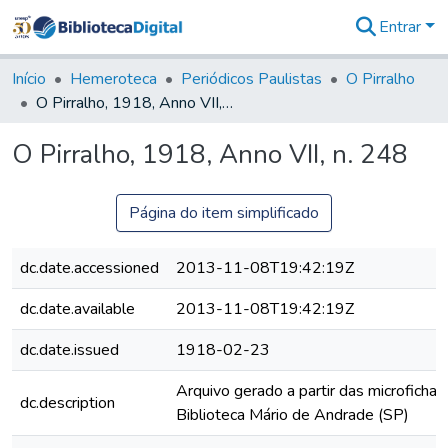
Entrar
Comunidades
&
Início
Hemeroteca
Periódicos Paulistas
O Pirralho
Coleções
O Pirralho, 1918, Anno VII, n. 248
Tudo na
Biblioteca
O Pirralho, 1918, Anno VII, n. 248
Digital
Estatísticas
Página do item simplificado
dc.date.accessioned
2013-11-08T19:42:19Z
dc.date.available
2013-11-08T19:42:19Z
dc.date.issued
1918-02-23
Arquivo gerado a partir das microfichas
dc.description
Biblioteca Mário de Andrade (SP)