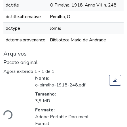
dc.title
O Pirralho, 1918, Anno VII, n. 248
dc.title.alternative
Pirralho, O
dc.type
Jornal
dcterms.provenance
Biblioteca Mário de Andrade
Arquivos
Pacote original
Agora exibindo
1 - 1 de 1
Nome:
o-pirralho-1918-248.pdf
Tamanho:
3,9 MB
Formato:
ndo...
Adobe Portable Document
Format