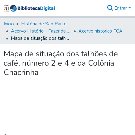
Entrar
Comunidades
&
Início
História de São Paulo
Coleções
Acervo Histório - Fazenda Lageado
Acervo historico FCA
Tudo na
Mapa de situação dos talhões de café, número 2 e 4 e da Colônia Chacrinha
Biblioteca
Digital
Mapa de situação dos talhões de
Estatísticas
café, número 2 e 4 e da Colônia
Chacrinha
Carregando...