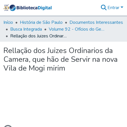
Entrar
Comunidades
&
Início
História de São Paulo
Documentos Interessantes
Coleções
Busca Integrada
Volume 92 - Ofícios do General D. Luiz aos diversos funcionários da Capitania (1768- 1772)
Tudo na
Rellação dos Juizes Ordinarios da Camera, que hão de Servir na nova Vila de Mogi mirim
Biblioteca
Digital
Rellação dos Juizes Ordinarios da
Estatísticas
Camera, que hão de Servir na nova
Vila de Mogi mirim