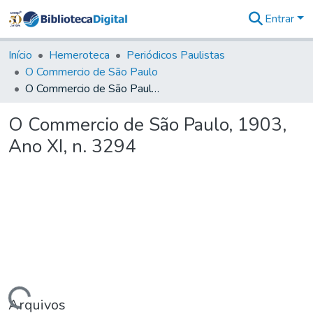
Entrar
Comunidades
&
Início
Hemeroteca
Periódicos Paulistas
Coleções
O Commercio de São Paulo
Tudo na
O Commercio de São Paulo, 1903, Ano XI, n. 3294
Biblioteca
Digital
O Commercio de São Paulo, 1903,
Estatísticas
Ano XI, n. 3294
Arquivos