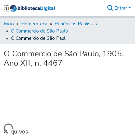
Entrar
Comunidades
&
Início
Hemeroteca
Periódicos Paulistas
Coleções
O Commercio de São Paulo
Tudo na
O Commercio de São Paulo, 1905, Ano XIII, n. 4467
Biblioteca
Digital
O Commercio de São Paulo, 1905,
Estatísticas
Ano XIII, n. 4467
Arquivos