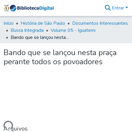
Entrar
Comunidades
&
Início
História de São Paulo
Documentos Interessantes
Coleções
Busca Integrada
Volume 05 - Iguatemi
Tudo na
Bando que se lançou nesta praça perante todos os povoadores
Biblioteca
Digital
Bando que se lançou nesta praça
Estatísticas
perante todos os povoadores
Arquivos