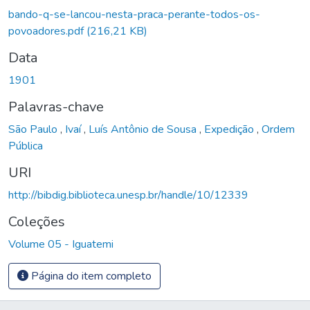
gando...
bando-q-se-lancou-nesta-praca-perante-todos-os-
povoadores.pdf
(216,21 KB)
Data
1901
Palavras-chave
São Paulo
,
Ivaí
,
Luís Antônio de Sousa
,
Expedição
,
Ordem
Pública
URI
http://bibdig.biblioteca.unesp.br/handle/10/12339
Coleções
Volume 05 - Iguatemi
Página do item completo