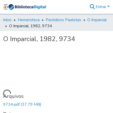
Entrar
Comunidades
&
Início
Hemeroteca
Periódicos Paulistas
O Imparcial
Coleções
O Imparcial, 1982, 9734
Tudo na
Biblioteca
O Imparcial, 1982, 9734
Digital
Estatísticas
Carregando...
Arquivos
9734.pdf
(37,79 MB)