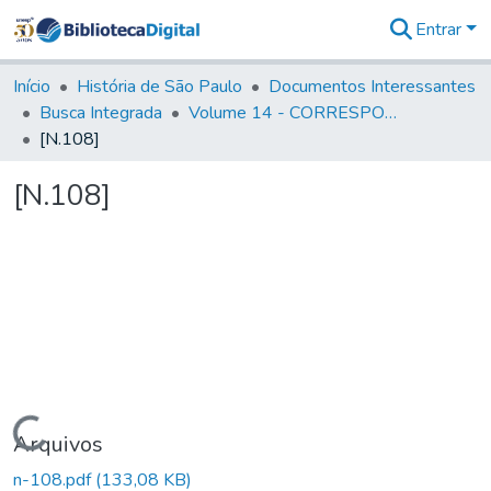
Entrar
Comunidades
&
Início
História de São Paulo
Documentos Interessantes
Coleções
Busca Integrada
Volume 14 - CORRESPONDENCIAS DIVERSAS
Tudo na
[N.108]
Biblioteca
Digital
[N.108]
Estatísticas
Carregando...
Arquivos
n-108.pdf
(133,08 KB)