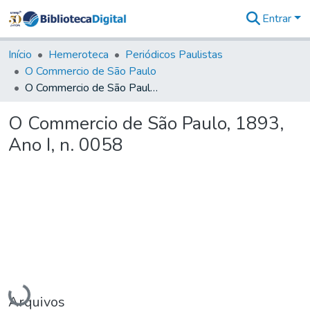
Entrar
Comunidades
&
Início
Hemeroteca
Periódicos Paulistas
Coleções
O Commercio de São Paulo
Tudo na
O Commercio de São Paulo, 1893, Ano I, n. 0058
Biblioteca
Digital
O Commercio de São Paulo, 1893,
Estatísticas
Ano I, n. 0058
Carregando...
Arquivos