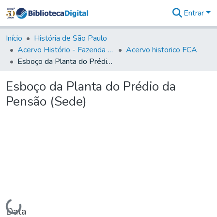
Entrar
Comunidades
&
Início
História de São Paulo
Coleções
Acervo Histório - Fazenda Lageado
Acervo historico FCA
Tudo na
Esboço da Planta do Prédio da Pensão (Sede)
Biblioteca
Digital
Esboço da Planta do Prédio da
Estatísticas
Pensão (Sede)
Carregando...
Data