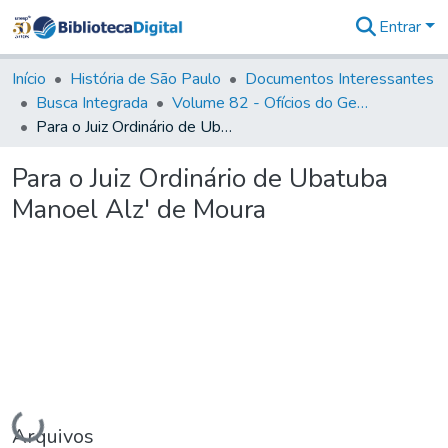
Entrar
Comunidades
&
Início
História de São Paulo
Documentos Interessantes
Coleções
Busca Integrada
Volume 82 - Ofícios do General Martim Lopes Lobo de Saldanha (Governador da Capitania): 1779- 1780
Tudo na
Para o Juiz Ordinário de Ubatuba Manoel Alz' de Moura
Biblioteca
Digital
Para o Juiz Ordinário de Ubatuba
Estatísticas
Manoel Alz' de Moura
Carregando...
Arquivos