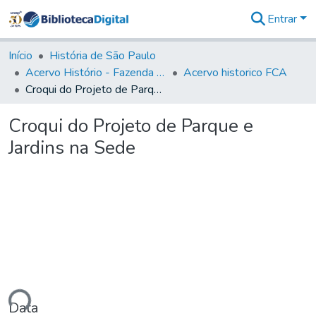
Entrar
Comunidades
&
Início
História de São Paulo
Coleções
Acervo Histório - Fazenda Lageado
Acervo historico FCA
Tudo na
Croqui do Projeto de Parque e Jardins na Sede
Biblioteca
Digital
Croqui do Projeto de Parque e
Estatísticas
Jardins na Sede
ando...
Data