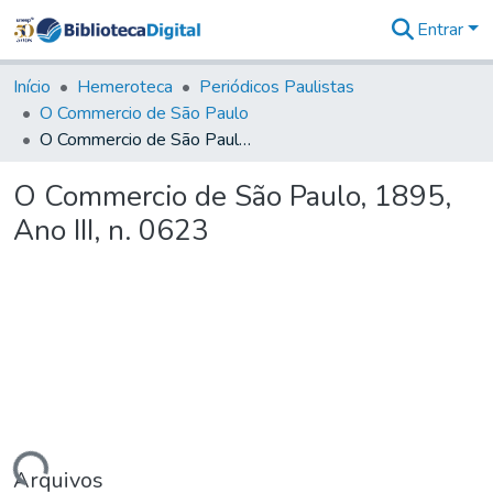
Entrar
Comunidades
&
Início
Hemeroteca
Periódicos Paulistas
Coleções
O Commercio de São Paulo
Tudo na
O Commercio de São Paulo, 1895, Ano III, n. 0623
Biblioteca
Digital
O Commercio de São Paulo, 1895,
Estatísticas
Ano III, n. 0623
Arquivos