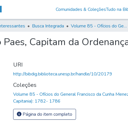
Comunidades & Coleções
Tudo na Bib
nteressantes
Busca Integrada
Volume 85 - Ofícios do General Francisco da Cunha Menezes (Governador da Capitania): 1782- 1786
 Paes, Capitam da Ordenança
URI
http://bibdig.biblioteca.unesp.br/handle/10/20179
Coleções
Volume 85 - Ofícios do General Francisco da Cunha Mene
Capitania): 1782- 1786
Página do item completo