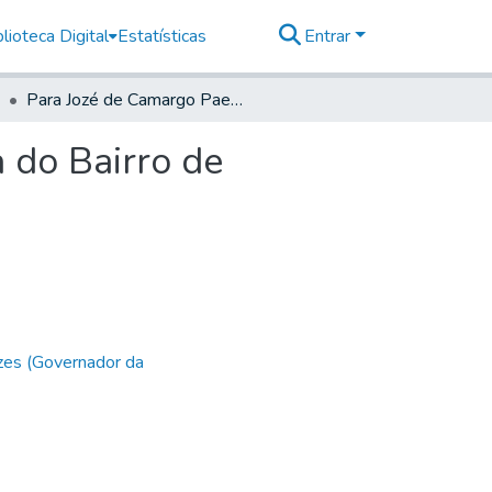
lioteca Digital
Estatísticas
Entrar
Para Jozé de Camargo Paes, Capitam da Ordenança do Bairro de Sorocamerim.
 do Bairro de
zes (Governador da