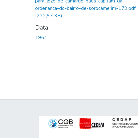
para-joze-de-camargo-paes-capitam-da-
ordenanca-do-bairro-de-sorocamerim-179.pdf
(232,97 KB)
Data
1961