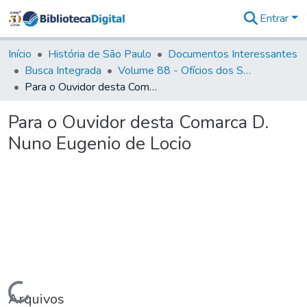
Entrar
Comunidades
&
Início
História de São Paulo
Documentos Interessantes
Coleções
Busca Integrada
Volume 88 - Ofícios dos Senhores Governadores Interinos da Capitania de São Paulo (1817- 1819)
Tudo na
Para o Ouvidor desta Comarca D. Nuno Eugenio de Locio
Biblioteca
Digital
Para o Ouvidor desta Comarca D.
Estatísticas
Nuno Eugenio de Locio
Carregando...
Arquivos