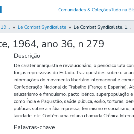
Comunidades & Coleções
Tudo na Bib
Canto Libertário (1906-1995)
Le Combat Syndicaliste
Le Combat Syndicaliste, 1964, ano 36, n 279
e, 1964, ano 36, n 279
Descrição
De caráter anarquista e revolucionário, o periódico luta co
forças repressivas do Estado. Traz questões sobre o anarc
informações do movimento libertário internacional e comu
Confederação Nacional do Trabalho (França e Espanha). 
salazarismo e franquismo, pacto ibérico, superpopulação e
como Índia e Paquistão, saúde pública, exílio, torturas, de
políticas sobre a mídia impressa, feminismo e socialismo, al
laicidade, etc. Contém uma coluna chamada Crônica Internac
Palavras-chave