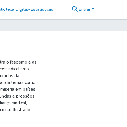
lioteca Digital
Estatísticas
Entrar
ntra o fascismo e as
ossindicalismo,
nicados da
Aborda temas como
 miséria em países
nuncias e pressões
iança sindical,
ional. Ilustrado.