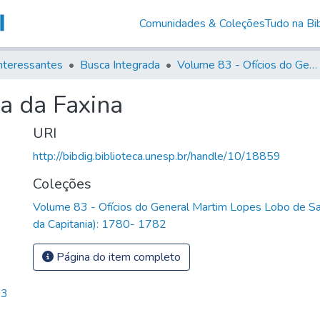
Comunidades & Coleções
Tudo na Bib
nteressantes
Busca Integrada
Volume 83 - Ofícios do General Martim Lopes Lobo de Saldanha (Governador da Capitania): 1780- 1782
a da Faxina
URI
http://bibdig.biblioteca.unesp.br/handle/10/18859
Coleções
Volume 83 - Ofícios do General Martim Lopes Lobo de S
da Capitania): 1780- 1782
Página do item completo
73