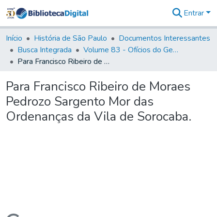
Entrar
Comunidades
&
Início
História de São Paulo
Documentos Interessantes
Coleções
Busca Integrada
Volume 83 - Ofícios do General Martim Lopes Lobo de Saldanha (Governador da Capitania): 1780- 1782
Tudo na
Para Francisco Ribeiro de Moraes Pedrozo Sargento Mor das Ordenanças da Vila de Sorocaba.
Biblioteca
Digital
Para Francisco Ribeiro de Moraes
Estatísticas
Pedrozo Sargento Mor das
Ordenanças da Vila de Sorocaba.