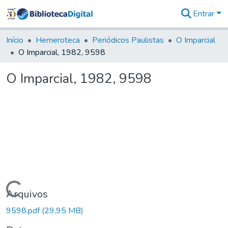
Entrar
Comunidades
&
Início
Hemeroteca
Periódicos Paulistas
O Imparcial
Coleções
O Imparcial, 1982, 9598
Tudo na
Biblioteca
O Imparcial, 1982, 9598
Digital
Estatísticas
Carregando...
Arquivos
9598.pdf
(29,95 MB)