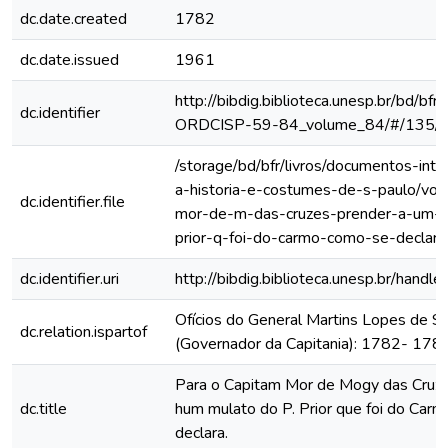
dc.date.created
1782
dc.date.issued
1961
http://bibdig.biblioteca.unesp.br/bd/bf
dc.identifier
ORDCISP-59-84_volume_84/#/135/
/storage/bd/bfr/livros/documentos-int
a-historia-e-costumes-de-s-paulo/vol
dc.identifier.file
mor-de-m-das-cruzes-prender-a-um-
prior-q-foi-do-carmo-como-se-declar
dc.identifier.uri
http://bibdig.biblioteca.unesp.br/hand
Ofícios do General Martins Lopes de S
dc.relation.ispartof
(Governador da Capitania): 1782- 178
Para o Capitam Mor de Mogy das Cruze
dc.title
hum mulato do P. Prior que foi do Car
declara.