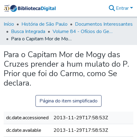
Entrar
Comunidades
&
Início
História de São Paulo
Documentos Interessantes
Coleções
Busca Integrada
Volume 84 - Ofícios do General Martins Lopes de Saldanha (Governador da Capitania): 1782- 1786
Tudo na
Para o Capitam Mor de Mogy das Cruzes prender a hum mulato do P. Prior que foi do Carmo, como Se declara.
Biblioteca
Digital
Para o Capitam Mor de Mogy das
Estatísticas
Cruzes prender a hum mulato do P.
Prior que foi do Carmo, como Se
declara.
Página do item simplificado
dc.date.accessioned
2013-11-29T17:58:53Z
dc.date.available
2013-11-29T17:58:53Z