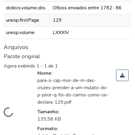
dcdocs.volume.obs
Ofícios enviados entre 1782- 86
unesp.firstPage
129
unesp.volume
LXXXIV
Arquivos
Pacote original
Agora exibindo
1 - 1 de 1
Nome:
para-o-cap-mor-de-m-das-
cruzes-prender-a-um-mulato-do-
p-prior-q-foi-do-carmo-como-se-
declara-129.pdf
Carregando...
Tamanho:
135,58 KB
Formato: