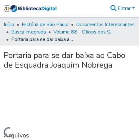
Entrar
Comunidades
&
Início
História de São Paulo
Documentos Interessantes
Coleções
Busca Integrada
Volume 88 - Ofícios dos Senhores Governadores Interinos da Capitania de São Paulo (1817- 1819)
Tudo na
Portaria para se dar baixa ao Cabo de Esquadra Joaquim Nobrega
Biblioteca
Digital
Portaria para se dar baixa ao Cabo
Estatísticas
de Esquadra Joaquim Nobrega
Carregando...
Arquivos