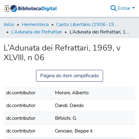
Entrar
Comunidades
&
Início
Hemeroteca
Canto Libertário (1906-1995)
Coleções
L’Adunata dei Refrattari
L’Adunata dei Refrattari, 1969, v XLVIII, n 06
Tudo na
Biblioteca
L’Adunata dei Refrattari, 1969, v
Digital
XLVIII, n 06
Estatísticas
Página do item simplificado
dc.contributor
Moroni, Alberto
dc.contributor
Dandi, Dando
dc.contributor
Bifolchi, G.
dc.contributor
Cenciaio, Beppe il