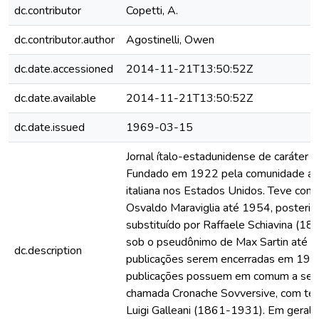
dc.contributor
Copetti, A.
dc.contributor.author
Agostinelli, Owen
dc.date.accessioned
2014-11-21T13:50:52Z
dc.date.available
2014-11-21T13:50:52Z
dc.date.issued
1969-03-15
Jornal ítalo-estadunidense de caráter a
Fundado em 1922 pela comunidade an
italiana nos Estados Unidos. Teve como
Osvaldo Maraviglia até 1954, posteri
substituído por Raffaele Schiavina (1
sob o pseudônimo de Max Sartin até a
dc.description
publicações serem encerradas em 197
publicações possuem em comum a seç
chamada Cronache Sovversive, com te
Luigi Galleani (1861-1931). Em geral, 