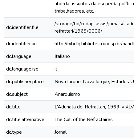
aborda assuntos da esquerda política, 
trabalhadores, etc.
/storage/bd/cedap-assis/jornais/l-adun
dc.identifier.file
refrattari/1969/0006/
dc.identifier.uri
http://bibdig.biblioteca.unesp.br/hand
dc.language
Italiano
dc.language.iso
it
dc.publisher.place
Nova Iorque, Nova Iorque, Estados Un
dc.subject
Anarquismo
dc.title
L’Adunata dei Refrattari, 1969, v XLVIII
dc.title.alternative
The Call of the Refractaires
dc.type
Jornal